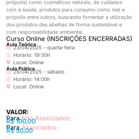
própolis) como cosméticos naturais, de cuidados
com a saúde, produtos para consumo como mel e
própolis entre outros, buscando fomentar a utilização
dos produtos das abelhas de forma sustentável e
com responsabilidade ambiental.
Curso Online (INSCRIÇÕES ENCERRADAS)
Aula Teórica
23/04/2025 - quarta-feira
Horário: 19:30h
Local: Online
Aula Prática
26/04/2025 - sábado
Horário: 14:00h
Local: Online
VALOR:
Para
Não Associados:
R$ 100,00
Para
Associados:
R$ 50,00