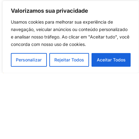
Valorizamos sua privacidade
INSCRIÇÕES ENCERRADAS
Usamos cookies para melhorar sua experiência de
navegação, veicular anúncios ou conteúdo personalizado
e analisar nosso tráfego. Ao clicar em "Aceitar tudo", você
concorda com nosso uso de cookies.
Personalizar
Rejeitar Todos
Aceitar Todos
DESCRIÇÃO
A fabricação e o uso de cosméticos naturais
causam pouco impacto ao meio ambiente, o que
os torna mais sustentáveis. Produzidos sem o uso
de materiais sintéticos, plásticos e parabenos, que
fazem mal à Natureza, esses cosméticos tendem a
gerar pouca emissão de CO2 e pouca poluição em
seu desenvolvimento e consumo. As plantas
contêm óleos muito nutritivos em suas sementes,
flores, folhas e galhos. E esses óleos vegetais são